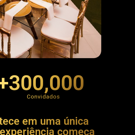
+
300,000
Convidados
ntece em uma única
 experiência começa